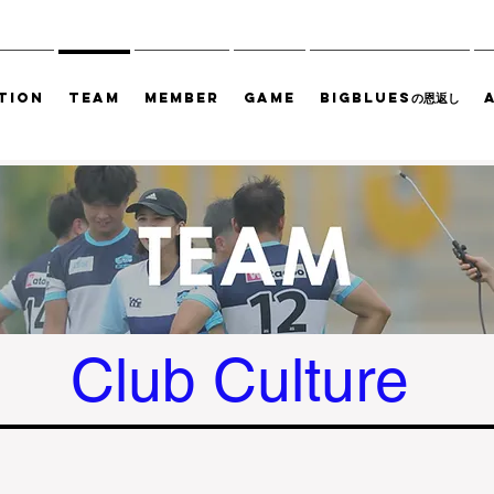
TION
TEAM
MEMBER
GAME
BIGBLUESの恩返し
​Club Culture