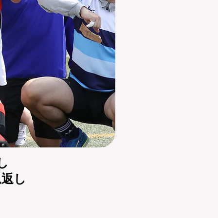
し
恩返し