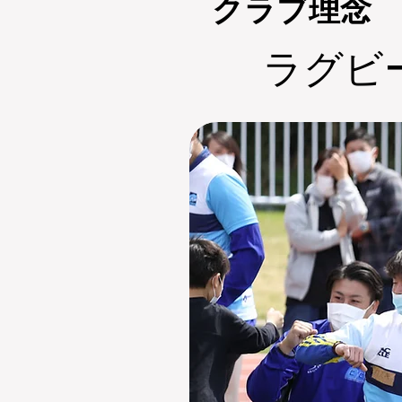
​クラブ理念
​ラグ