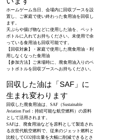
います
ホームゲーム当日、会場内に回収ブースを設
置し、ご家庭で使い終わった食用油を回収し
ます。
天ぷらや揚げ物などに使用した油を、ペット
ボトルに入れてお持ちください。未使用で余
っている食用油も回収可能です。
【回収対象】・家庭で使用した廃食用油・利
用しなくなった食用油
【参加方法】ご来場時に、廃食用油入りのペ
ットボトルを回収ブースへお持ちください。
回収した油は「SAF」に
生まれ変わります
回収した廃食用油は、SAF（Sustainable 
Aviation Fuel：持続可能な航空燃料）の原料
として活用されます。
SAFは、廃食用油などを原料として製造され
る次世代航空燃料で、従来のジェット燃料と
比較してCO2排出量を大幅に削減できるとさ