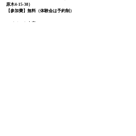
原木4-15-38）
【参加費】無料（体験会は予約制）
＜イベント内容＞
①14:00〜15:00 ラグビースクール体験会
└ 対象：小学3〜6年、先着15名【予約必須】
└ 申込リンク：
https://labola.jp/r/event/show/2381634/
②15:00〜16:30 アトラクションゲーム会（自
由参加OK！）
＜飲食ブース＞
チキンカツバーガー・たこ焼き・クレープ・
団子など！
※お車での来場はご遠慮ください
※詳細は
施設HP
をご覧ください
Previous
Next
Copyright (C) 2021 BigBlues. All